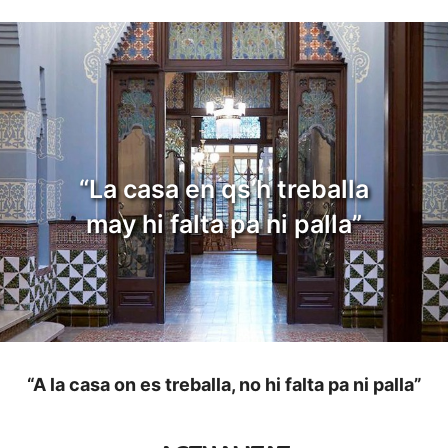
“La casa en qs’h treballa
may hi falta pa ni palla”
“A la casa on es treballa, no hi falta pa ni palla”