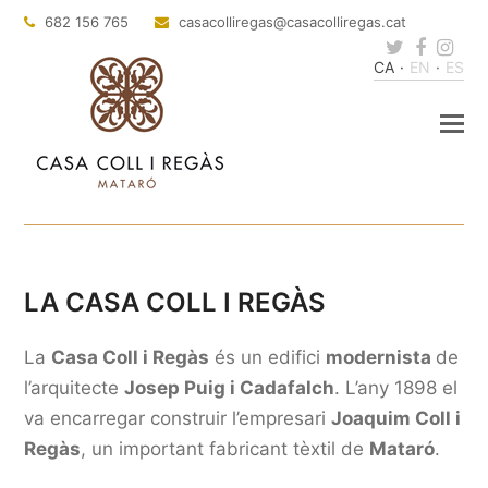
682 156 765
casacolliregas
@casacolliregas.cat
Twitter
Faceb
Ins
CA
EN
ES
LA CASA COLL I REGÀS
La
Casa Coll i Regàs
és un edifici
modernista
de
l’arquitecte
Josep Puig i Cadafalch
.
L’any 1898 el
va encarregar construir l’empresari
Joaquim Coll i
Regàs
, un important fabricant tèxtil de
Mataró
.