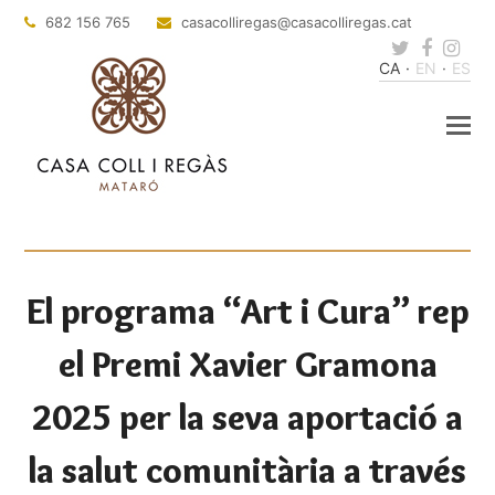
682 156 765
casacolliregas
@casacolliregas.cat
Twitter
Faceb
Ins
CA
EN
ES
El programa “Art i Cura” rep
el Premi Xavier Gramona
2025 per la seva aportació a
la salut comunitària a través