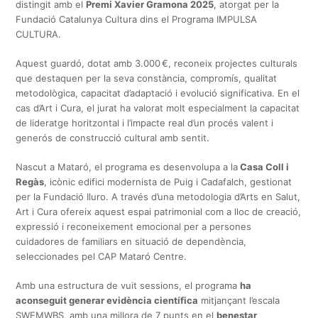
distingit amb el
Premi Xavier Gramona 2025
, atorgat per la
Fundació Catalunya Cultura dins el Programa IMPULSA
CULTURA.
Aquest guardó, dotat amb 3.000 €, reconeix projectes culturals
que destaquen per la seva constància, compromís, qualitat
metodològica, capacitat d’adaptació i evolució significativa. En el
cas d’Art i Cura, el jurat ha valorat molt especialment la capacitat
de lideratge horitzontal i l’impacte real d’un procés valent i
generós de construcció cultural amb sentit.
Nascut a Mataró, el programa es desenvolupa a la
Casa Coll i
Regàs
, icònic edifici modernista de Puig i Cadafalch, gestionat
per la Fundació Iluro. A través d’una metodologia d’Arts en Salut,
Art i Cura ofereix aquest espai patrimonial com a lloc de creació,
expressió i reconeixement emocional per a persones
cuidadores de familiars en situació de dependència,
seleccionades pel CAP Mataró Centre.
Amb una estructura de vuit sessions, el programa
ha
aconseguit generar evidència científica
mitjançant l’escala
SWEMWBS, amb una millora de 7 punts en el
benestar