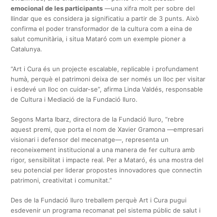
emocional de les participants
—una xifra molt per sobre del
llindar que es considera ja significatiu a partir de 3 punts. Això
confirma el poder transformador de la cultura com a eina de
salut comunitària, i situa Mataró com un exemple pioner a
Catalunya.
“Art i Cura és un projecte escalable, replicable i profundament
humà, perquè el patrimoni deixa de ser només un lloc per visitar
i esdevé un lloc on cuidar-se”, afirma Linda Valdés, responsable
de Cultura i Mediació de la Fundació Iluro.
Segons Marta Ibarz, directora de la Fundació Iluro, “rebre
aquest premi, que porta el nom de Xavier Gramona —empresari
visionari i defensor del mecenatge—, representa un
reconeixement institucional a una manera de fer cultura amb
rigor, sensibilitat i impacte real. Per a Mataró, és una mostra del
seu potencial per liderar propostes innovadores que connectin
patrimoni, creativitat i comunitat.”
Des de la Fundació Iluro treballem perquè Art i Cura pugui
esdevenir un programa recomanat pel sistema públic de salut i