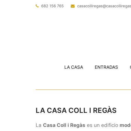
682 156 765
@sagerillocasac
tac.sagerillo
LA CASA
ENTRADAS
LA CASA COLL I REGÀS
La
Casa Coll i Regàs
es un edificio
mod