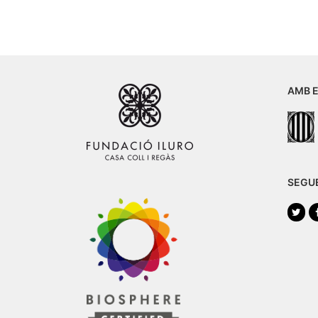
AMB E
SEGU
Twi