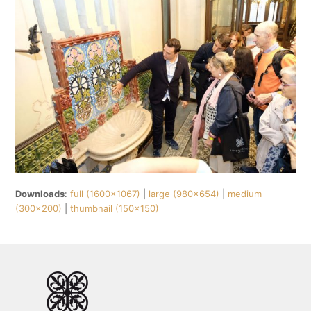
Downloads
:
full (1600x1067)
|
large (980x654)
|
medium
(300x200)
|
thumbnail (150x150)