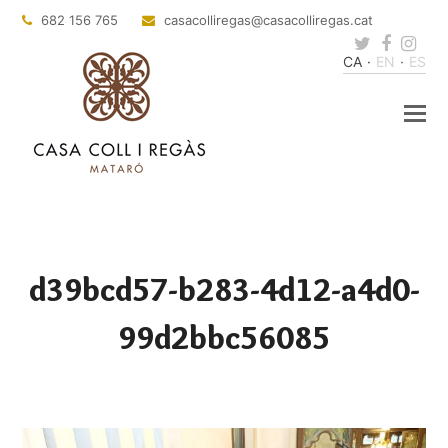
682 156 765
casacolliregas
@casacolliregas.cat
Twitter
Faceb
Ins
CA
EN
ES
d39bcd57-b283-4d12-a4d0-
99d2bbc56085