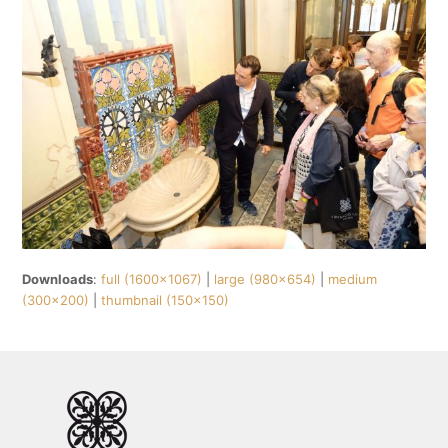
Downloads
:
full (1600x1067)
|
large (980x654)
|
medium
(300x200)
|
thumbnail (150x150)