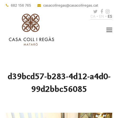
682 156 765
casacolliregas
@casacolliregas.cat
Twitter
Faceb
Ins
CA
EN
ES
d39bcd57-b283-4d12-a4d0-
99d2bbc56085