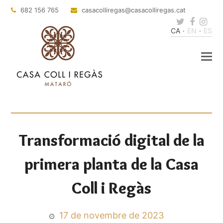
682 156 765
casacolliregas
@casacolliregas.cat
Twitter
Faceb
Ins
CA
EN
ES
Transformació digital de la
primera planta de la Casa
Coll i Regàs
17 de novembre de 2023