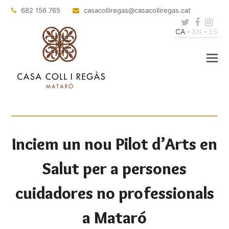
682 156 765
casacolliregas
@casacolliregas.cat
Twitter
Faceb
Ins
CA
EN
ES
Inciem un nou Pilot d’Arts en
Salut per a persones
cuidadores no professionals
a Mataró