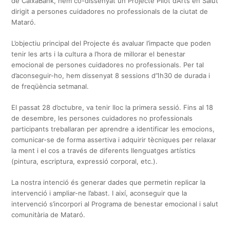
de CaixaBank, hem co-dissenyat un Projecte Pilot d’Arts en Salut
dirigit a persones cuidadores no professionals de la ciutat de
Mataró.
L’objectiu principal del Projecte és avaluar l’impacte que poden
tenir les arts i la cultura a l’hora de millorar el benestar
emocional de persones cuidadores no professionals. Per tal
d’aconseguir-ho, hem dissenyat 8 sessions d’1h30 de durada i
de freqüència setmanal.
El passat 28 d’octubre, va tenir lloc la primera sessió. Fins al 18
de desembre, les persones cuidadores no professionals
participants treballaran per aprendre a identificar les emocions,
comunicar-se de forma assertiva i adquirir tècniques per relaxar
la ment i el cos a través de diferents llenguatges artístics
(pintura, escriptura, expressió corporal, etc.).
La nostra intenció és generar dades que permetin replicar la
intervenció i ampliar-ne l’abast. I així, aconseguir que la
intervenció s’incorpori al Programa de benestar emocional i salut
comunitària de Mataró.