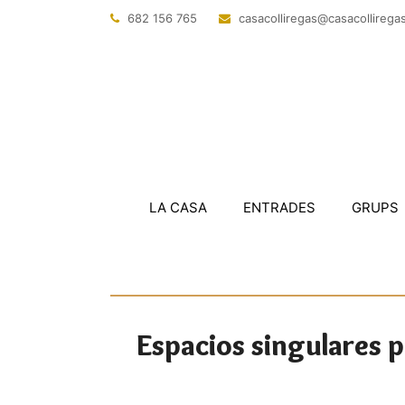
682 156 765
@sagerillocasac
tac.sagerillo
LA CASA
ENTRADES
GRUPS
Espacios singulares p