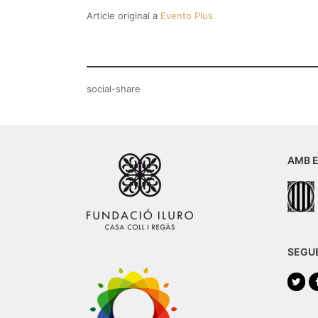
Article original a
Evento Plus
social-share
AMB E
SEGU
Twi