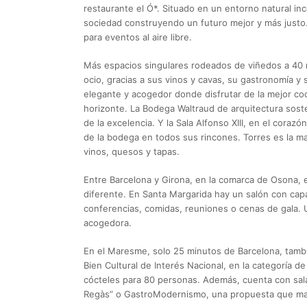
restaurante el Ó*. Situado en un entorno natural in
sociedad construyendo un futuro mejor y más justo.
para eventos al aire libre.
Más espacios singulares rodeados de viñedos a 40 
ocio, gracias a sus vinos y cavas, su gastronomía y 
elegante y acogedor donde disfrutar de la mejor coc
horizonte. La Bodega Waltraud de arquitectura soste
de la excelencia. Y la Sala Alfonso XIII, en el coraz
de la bodega en todos sus rincones. Torres es la m
vinos, quesos y tapas.
Entre Barcelona y Girona, en la comarca de Osona, e
diferente. En Santa Margarida hay un salón con cap
conferencias, comidas, reuniones o cenas de gala. 
acogedora.
En el Maresme, solo 25 minutos de Barcelona, tamb
Bien Cultural de Interés Nacional, en la categoría
cócteles para 80 personas. Además, cuenta con salas
Regàs” o GastroModernismo, una propuesta que marid