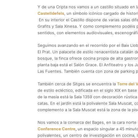
Y de una Cripta nos vamos a un castillo situado en l
Castelldefels
, un símbolo icónico cargado de histor
En su interior el Castillo dispone de varias salas di
Grafits y Sala Xinesa. Y como complemento podéis par
sentidos, con elementos audiovisuales, escenográfic
Seguimos avanzando en el recorrido por el Baix Llobr
El Prat. Un palacete de estilo renacentista catalán 
bosque, la finca ofrece cocina propia de alta gastr
planta baja está el Salón Grace. El Anfiteatro y los
Las Fuentes. También cuenta con zona de parking p
También cerca de Sitges se encuentra la
Torre del 
de estilo ecléctico, edificada en el siglo XIX en ba
de la masía está la Sala 1359 con decoración rústica 
catas. En el jardín está la polivalente Sala Muscat,
complemento a la Sala Muscat está la zona de la pis
Nos vamos a la comarca del Bages, en la cara norte 
Conference Centre
,
un espacio singular a 45 minut
polivalentes, un centro de investigación en cocina, 