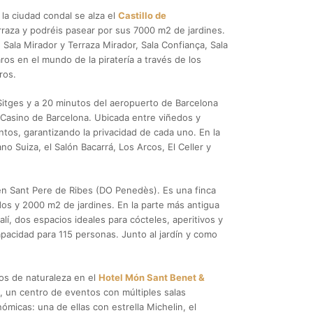
 la ciudad condal se alza el
Castillo de
erraza y podréis pasear por sus 7000 m2 de jardines.
, Sala Mirador y Terraza Mirador, Sala Confiança, Sala
ros en el mundo de la piratería a través de los
ros.
Sitges y a 20 minutos del aeropuerto de Barcelona
n Casino de Barcelona. Ubicada entre viñedos y
tos, garantizando la privacidad de cada uno. En la
o Suiza, el Salón Bacarrá, Los Arcos, El Celler y
 en Sant Pere de Ribes (DO Penedès). Es una finca
edos y 2000 m2 de jardines. En la parte más antigua
lí, dos espacios ideales para cócteles, aperitivos y
capacidad para 115 personas. Junto al jardín y como
dos de naturaleza en el
Hotel Món Sant Benet &
, un centro de eventos con múltiples salas
ómicas: una de ellas con estrella Michelin, el