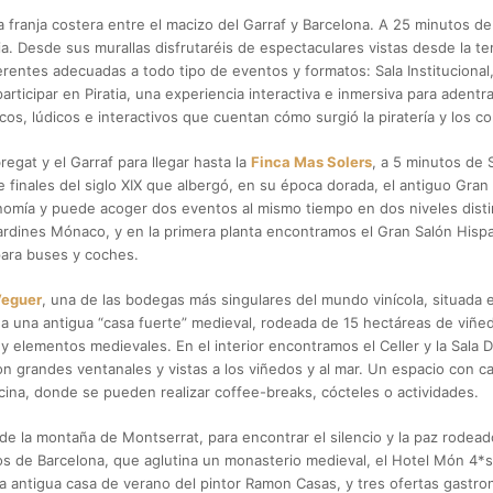
a franja costera entre el macizo del Garraf y Barcelona. A 25 minutos de
ia. Desde sus murallas disfrutaréis de espectaculares vistas desde la t
ferentes adecuadas a todo tipo de eventos y formatos: Sala Institucional
ticipar en Piratia, una experiencia interactiva e inmersiva para adentra
os, lúdicos e interactivos que cuentan cómo surgió la piratería y los co
egat y el Garraf para llegar hasta la
Finca
Mas Solers
, a 5 minutos de 
de finales del siglo XIX que albergó, en su época dorada, el antiguo Gra
onomía y puede acoger dos eventos al mismo tiempo en dos niveles distin
 Jardines Mónaco, y en la primera planta encontramos el Gran Salón Hispan
ara buses y coches.
Veguer
, una de las bodegas más singulares del mundo vinícola, situada
se a una antigua “casa fuerte” medieval, rodeada de 15 hectáreas de viñ
y elementos medievales. En el interior encontramos el Celler y la Sala Da
 con grandes ventanales y vistas a los viñedos y al mar. Un espacio con 
cina, donde se pueden realizar coffee-breaks, cócteles o actividades.
de la montaña de Montserrat, para encontrar el silencio y la paz rodea
os de Barcelona, que aglutina un monasterio medieval, el Hotel Món 4*s
la antigua casa de verano del pintor Ramon Casas, y tres ofertas gastron