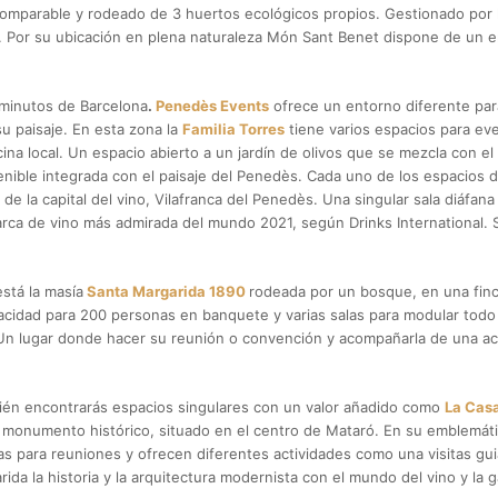
comparable y rodeado de 3 huertos ecológicos propios. Gestionado por la
 Por su ubicación en plena naturaleza Món Sant Benet dispone de un e
minutos de Barcelona
.
Penedès Events
ofrece un entorno diferente pa
su paisaje. En esta zona la
Familia Torres
tiene varios espacios para eve
ina local. Un espacio abierto a un jardín de olivos que se mezcla con e
nible integrada con el paisaje del Penedès. Cada uno de los espacios d
ón de la capital del vino, Vilafranca del Penedès. Una singular sala diáfa
arca de vino más admirada del mundo 2021, según Drinks International. 
stá la masía
Santa Margarida 1890
rodeada por un bosque, en una finc
acidad para 200 personas en banquete y varias salas para modular tod
Un lugar donde hacer su reunión o convención y acompañarla de una act
ién encontrarás espacios singulares con un valor añadido como
La Casa
 de monumento histórico, situado en el centro de Mataró. En su emblemá
 para reuniones y ofrecen diferentes actividades como una visitas guiad
a la historia y la arquitectura modernista con el mundo del vino y la 