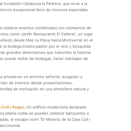
 fundación Catalunya la Pedrera, que sirve a la
ntorno excepcional lleno de rincones especiales
ra celebrar eventos combinados con momentos de
ntos como Jardín Restaurante El Celleret, un lugar
l viñedo desde Mas La Plana hasta Montserrat en el
e la bodega inspira pasión por el vino y búsqueda
na de grandes dimensiones que transmite la historia
Se puede visitar las bodegas, hacer maridajes de
a privada en un entorno señorial, acogedor y
o tipo de eventos desde presentaciones,
ividad de motivación en una atmósfera natural y
 Coll i Regàs
.
Un edificio modernista declarado
tica planta noble se pueden celebrar banquetes o
as, el escape room “El Misterio de la Casa Coll i
gastronomía.