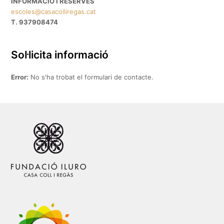
INFORMACIÓ I RESERVES
escoles@casacolliregas.cat
T. 937908474
Sol·licita informació
Error:
No s'ha trobat el formulari de contacte.