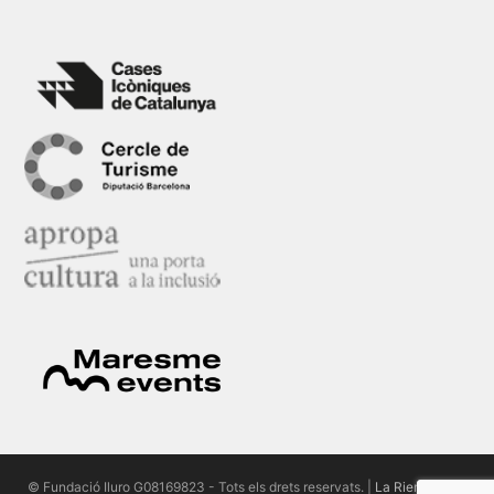
© Fundació Iluro G08169823 - Tots els drets reservats. |
La Riera 96, 2n