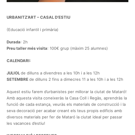
URBANITZ’ART – CASAL D’ESTIU
(Educació infantil i primària)
Durada
: 2h
Preu taller més visita
: 100€ grup (màxim 25 alumnes)
CALENDARI:
JULIOL
de dilluns a divendres a les 10h i a les 12h
SETEMBRE
de dilluns 2 fins a dimecres 11 a les 10h i a les 12h
Aquest estiu farem d’urbanistes per millorar la ciutat de Mataró!
Amb aquesta visita coneixeràs la Casa Coll i Regàs, aprendràs la
funció de cada estança, veuràs els materials de construcció i la
seva decoració per acabar creant els teus propis edificis amb
diversos materials per fer de Mataró la ciutat ideal per passar
les vacances d’estiu!