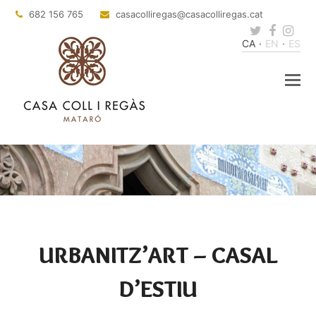
682 156 765
casacolliregas
@casacolliregas.cat
Twitter
Faceb
Ins
CA
EN
ES
URBANITZ’ART – CASAL
D’ESTIU