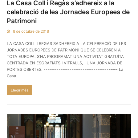
La Casa Coll i Regàs s’adhereix a la
celebració de les Jornades Europees de
Patrimoni
8 de octubre de 2018
LA CASA COLL I REGÀS S’ADHEREIX A LA CELEBRACIÓ DE LES
JORNADES EUROPEES DE PATRIMONI QUE SE CELEBREN A
TOTA EUROPA. S’HA PROGRAMAT UNA ACTIVITAT GRATUÏTA
CENTRADA EN ESGRAFIATS I VITRALLS, I UNA JORNADA DE
PORTES OBERTES. ---------------------------------------- La
Casa…
Llegir més