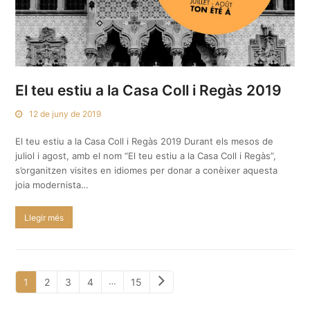
El teu estiu a la Casa Coll i Regàs 2019
12 de juny de 2019
El teu estiu a la Casa Coll i Regàs 2019 Durant els mesos de
juliol i agost, amb el nom “El teu estiu a la Casa Coll i Regàs”,
s’organitzen visites en idiomes per donar a conèixer aquesta
joia modernista…
Llegir més
Next
Page
Page
Page
Page
Page
…
1
2
3
4
15