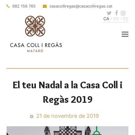
682 156 765
casacolliregas
@casacolliregas.cat
Twitter
Faceb
Ins
CA
EN
ES
El teu Nadal a la Casa Coll i
Regàs 2019
21 de novembre de 2019