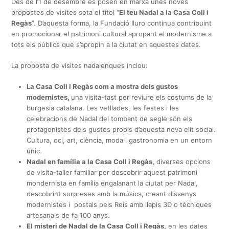
Des de l’1 de desembre es posen en marxa unes noves
propostes de visites sota el títol “
El teu Nadal a la Casa Coll i
Regàs
”. D’aquesta forma, la Fundació Iluro continua contribuint
en promocionar el patrimoni cultural apropant el modernisme a
tots els públics que s’apropin a la ciutat en aquestes dates.
La proposta de visites nadalenques inclou:
La Casa Coll i Regàs com a mostra dels gustos
modernistes,
una visita-tast per reviure els costums de la
burgesia catalana. Les vetllades, les festes i les
celebracions de Nadal del tombant de segle són els
protagonistes dels gustos propis d’aquesta nova elit social.
Cultura, oci, art, ciència, moda i gastronomia en un entorn
únic.
Nadal en família a la Casa Coll i Regàs,
diverses opcions
de visita-taller familiar per descobrir aquest patrimoni
mondernista en família engalanant la ciutat per Nadal,
descobrint sorpreses amb la música, creant dissenys
modernistes i postals pels Reis amb llapis 3D o tècniques
artesanals de fa 100 anys.
El misteri de Nadal de la Casa Coll i Regàs,
en les dates