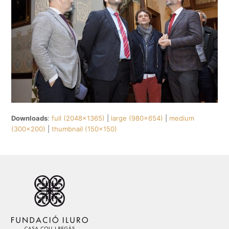
Downloads
:
full (2048x1365)
|
large (980x654)
|
medium
(300x200)
|
thumbnail (150x150)