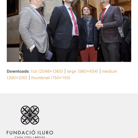
Downloads
:
full (2048x1365)
|
large (980x654)
|
medium
(300x200)
|
thumbnail (150x150)