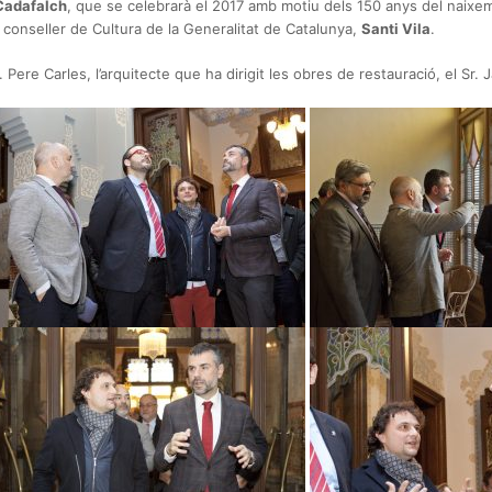
 Cadafalch
, que se celebrarà el 2017 amb motiu dels 150 anys del naixe
el conseller de Cultura de la Generalitat de Catalunya,
Santi Vila
.
Pere Carles, l’arquitecte que ha dirigit les obres de restauració, el Sr. J