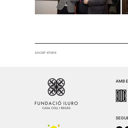
social-share
AMB E
SEGU