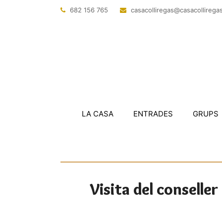
682 156 765
@sagerillocasac
tac.sagerillo
LA CASA
ENTRADES
GRUPS
Visita del conseller