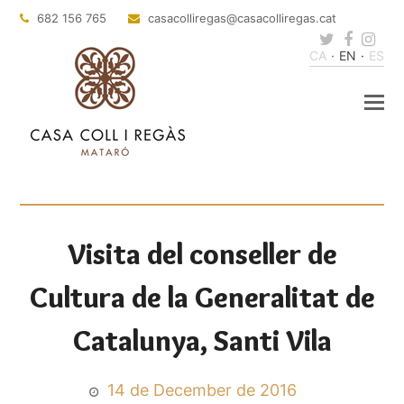
682 156 765
casacolliregas
@casacolliregas.cat
Twitter
Faceb
Ins
CA
EN
ES
Visita del conseller de
Cultura de la Generalitat de
Catalunya, Santi Vila
14 de December de 2016