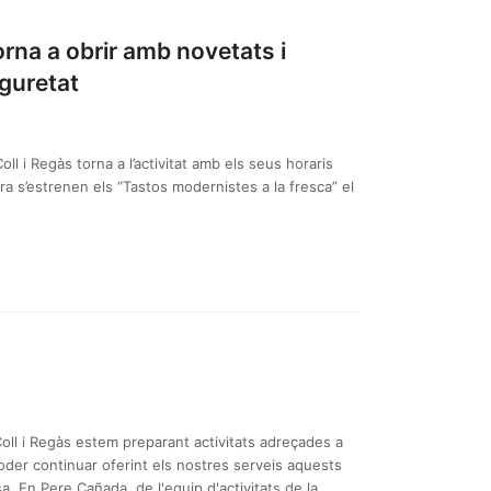
orna a obrir amb novetats i
eguretat
oll i Regàs torna a l’activitat amb els seus horaris
a s’estrenen els “Tastos modernistes a la fresca” el
l i Regàs estem preparant activitats adreçades a
 poder continuar oferint els nostres serveis aquests
 En Pere Cañada, de l'equip d'activitats de la