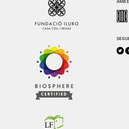
AMB E
SEGU
Twi