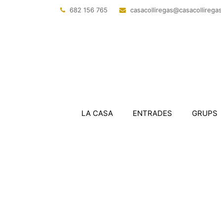
682 156 765
@sagerillocasac
tac.sagerillo
LA CASA
ENTRADES
GRUPS