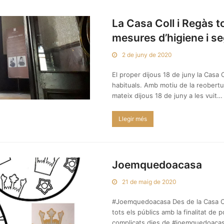
La Casa Coll i Regàs t
mesures d’higiene i s
2 de juny de 2020
El proper dijous 18 de juny la Casa C
habituals. Amb motiu de la reobertur
mateix dijous 18 de juny a les vuit…
Llegir més
Joemquedoacasa
21 de maig de 2020
#Joemquedoacasa Des de la Casa Col
tots els públics amb la finalitat de
complicats dies de #joemquedoacasa.