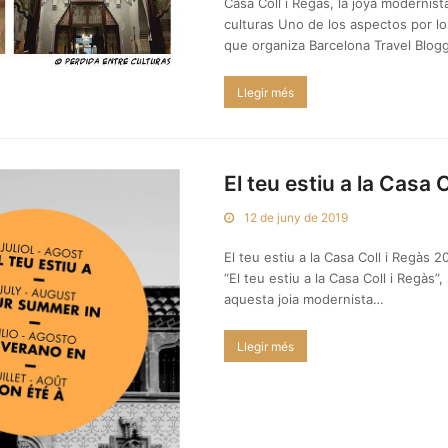
Casa Coll i Regàs, la joya modernist
culturas Uno de los aspectos por lo
que organiza Barcelona Travel Blo
Llegir més
El teu estiu a la Casa 
12 de juny de 2019
El teu estiu a la Casa Coll i Regàs 
“El teu estiu a la Casa Coll i Regàs”
aquesta joia modernista…
Llegir més