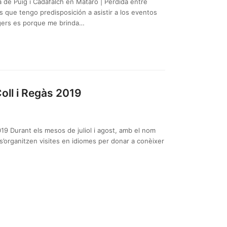
a de Puig i Cadafalch en Mataró | Perdida entre
s que tengo predisposición a asistir a los eventos
ggers es porque me brinda…
Coll i Regàs 2019
2019 Durant els mesos de juliol i agost, amb el nom
, s’organitzen visites en idiomes per donar a conèixer