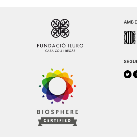
AMB E
SEGU
Twi