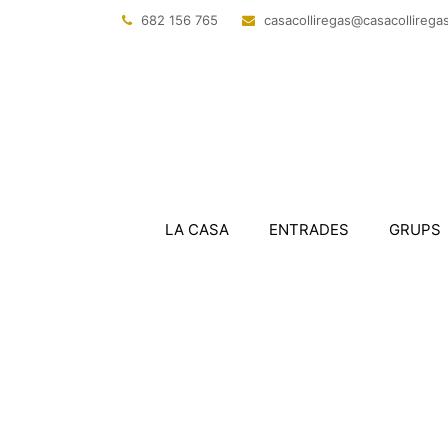
682 156 765
@sagerillocasac
tac.sagerillo
LA CASA
ENTRADES
GRUPS