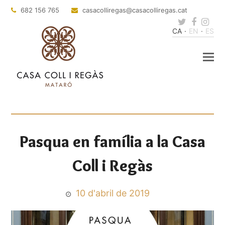
682 156 765
casacolliregas
@casacolliregas.cat
Twitter
Faceb
Ins
CA
EN
ES
Pasqua en família a la Casa
Coll i Regàs
10 d'abril de 2019