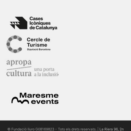
© Fundació Iluro G08169823 - Tots els drets reservats. |
La Riera 96, 2n