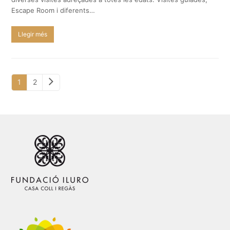
Escape Room i diferents…
Llegir més
Next
Page
Page
1
2