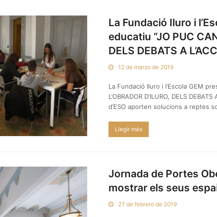
La Fundació Iluro i l’
educatiu “JO PUC CA
DELS DEBATS A L’ACC
12 de marzo de 2019
La Fundació Iluro i l’Escola GEM p
L’OBRADOR D’ILURO, DELS DEBATS A 
d’ESO aporten solucions a reptes soc
Llegir més
Jornada de Portes Ober
mostrar els seus espa
27 de febrero de 2019