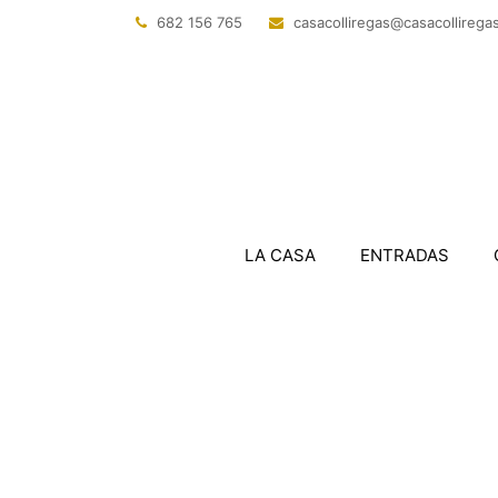
682 156 765
@sagerillocasac
tac.sagerillo
LA CASA
ENTRADAS