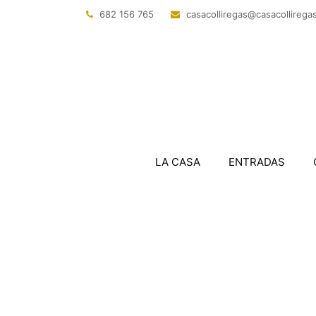
682 156 765
@sagerillocasac
tac.sagerillo
LA CASA
ENTRADAS