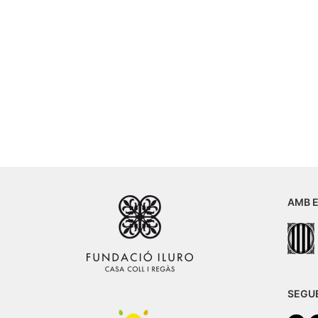
AMB E
SEGU