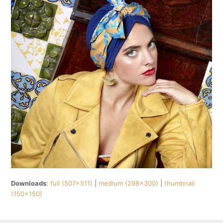
Downloads
:
full (507x511)
|
medium (298x300)
|
thumbnail
(150x150)