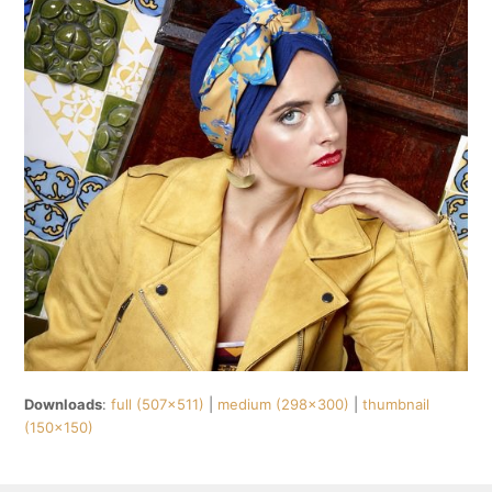
Downloads
:
full (507x511)
|
medium (298x300)
|
thumbnail
(150x150)