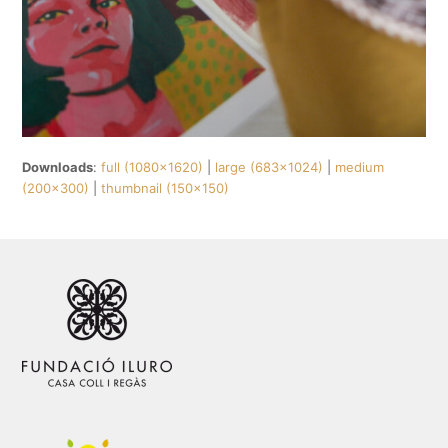
Downloads
:
full (1080x1620)
|
large (683x1024)
|
medium
(200x300)
|
thumbnail (150x150)