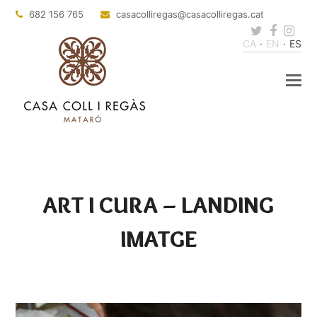
682 156 765
casacolliregas
@casacolliregas.cat
Twitter
Faceb
Ins
CA
EN
ES
ART I CURA – LANDING
IMATGE