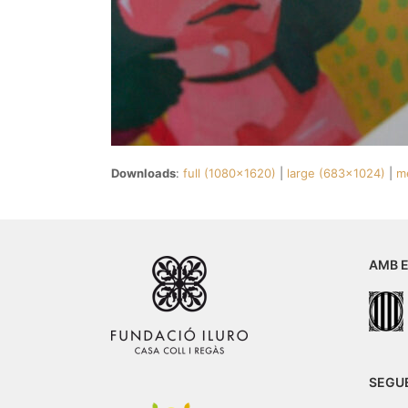
Downloads
:
full (1080x1620)
|
large (683x1024)
|
m
AMB E
SEGU