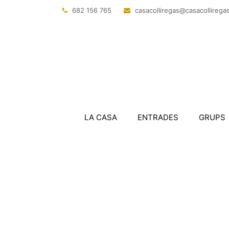
682 156 765
@sagerillocasac
tac.sagerillo
LA CASA
ENTRADES
GRUPS