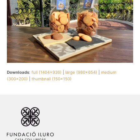
Downloads
:
full (1404x936)
|
large (980x654)
|
medium
(300x200)
|
thumbnail (150x150)