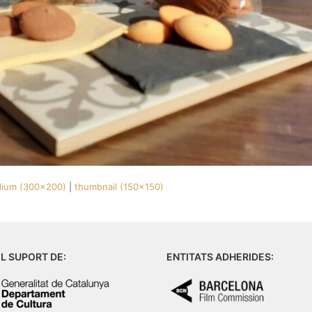
ium (300x200)
|
thumbnail (150x150)
L SUPORT DE:
ENTITATS ADHERIDES: