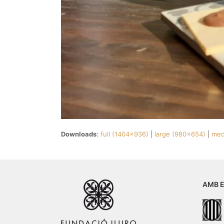
Downloads
:
full (1404x936)
|
large (980x654)
|
med
AMB E