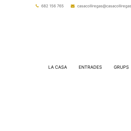
682 156 765
@sagerillocasac
tac.sagerillo
LA CASA
ENTRADES
GRUPS