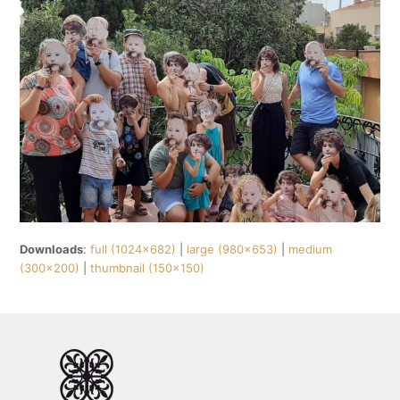
Downloads
:
full (1024x682)
|
large (980x653)
|
medium
(300x200)
|
thumbnail (150x150)