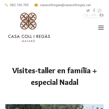
682 156 765
@sagerillocasac
tac.sagerillocasac
Twitter
Faceb
Ins
CA
EN
ES
Visites-taller en família +
especial Nadal