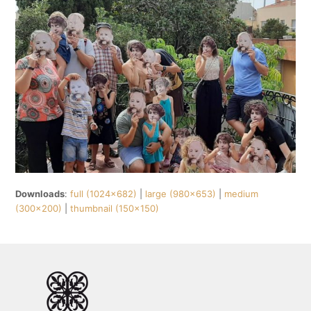
Downloads
:
full (1024x682)
|
large (980x653)
|
medium
(300x200)
|
thumbnail (150x150)