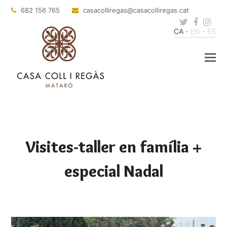
682 156 765
@sagerillocasac
tac.sagerillocasac
Twitter
Faceb
Ins
CA
EN
ES
Visites-taller en família +
especial Nadal