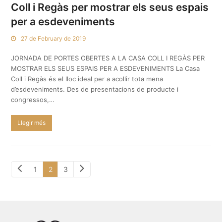
Coll i Regàs per mostrar els seus espais
per a esdeveniments
27 de February de 2019
JORNADA DE PORTES OBERTES A LA CASA COLL I REGÀS PER
MOSTRAR ELS SEUS ESPAIS PER A ESDEVENIMENTS La Casa
Coll i Regàs és el lloc ideal per a acollir tota mena
d’esdeveniments. Des de presentacions de producte i
congressos,…
Llegir més
Previous
Next
Page
Page
Page
1
2
3