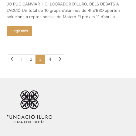
JO PUC CANVIAR-HO. L’OBRADOR D’ILURO, DELS DEBATS A
L’ACCIÓ Un total de 10 grups d’alumnes de 4t d’ESO aporten
solucions a reptes socials de Mataró El pròxim 11 d’abril a…
Llegir més
Previous
Next
Page
Page
Page
Page
1
2
3
4