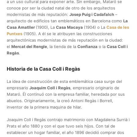
a un uso cultural para exponer arte. Sin embargo, Mataró se
conoce por ser la ciudad natal de otro de los arquitectos
modernistas de más reputación:
Josep Puig i Cadafalch
–
arquitecto de edificios tan emblemáticos en Barcelona como
La
Casa Amatller
(1900), La
Casa Macaya
(1904) o La
Casa de les
Puntxes
(1905). A él se le atribuyen las construcciones
arquitectónicas modernistas de más reputación en la ciudad:
el
Mercat del Rengle
, la tienda de la
Confianza
o la
Casa Coll i
Regàs
.
Historia de la Casa Coll i Regàs
La idea de construcción de esta emblemática casa surge del
empresario
Joaquim Coll i Regàs
, empresario originario de
Mataró. Él continuó con la empresa familiar, heredada por sus
abuelos. Originariamente, la creó Antoni Regàs i Borrell,
inventor de la primera maquina de hilar.
Joaquim Coll i Regàs contrajo matrimonio con Magdalena Surrià i
Prats el año 1880 y con el que tuvo seis hijos. Con tal de
establecer un hogar familiar, el año 1896 decidió comprar dos