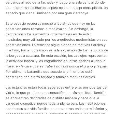
cercanos al lado de la fachada- y luego una sala central donde
se encuentran las escaleras para acceder a la primera planta, un
espacio que viene iluminado por una gran claraboya.
Este espacio recuerda mucho a los atrios que hay en las
construcciones romanas o medievales. Sin embargo, la
decoración y los elementos ornamentales es de estilo
mozárabe, muy utilizado por los arquitectos modernistas en sus
construcciones. La temática sigue siendo de motivos florales y
marítimo, haciendo alusión así a la expansión de los negocios de
la burguesía catalana. En esta ocasión, los azulejos representan
la actividad laboral y los esgrafiados en letras góticas aluden la
frase:
en la casa que se trabaja no falta nunca el grano y la paja
.
Por último, la barandilla que accede al primer piso está
construido con hierro forjado y también motivos florales.
Las estancias están todas separadas entre ellas por puertas de
vidrio, lo que produce una sensación de más amplitud. También
se encuentran decoradas de distinta manera y hace que la
variedad cromática inunde toda la planta baja. Las habitaciones,
destinadas a la vida familiar, se encuentran en la parte inferior y
conectadas con el patio: el comedor, la cocina y una galería en