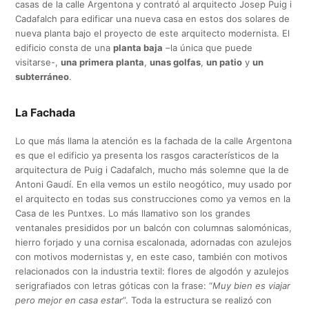
casas de la calle Argentona y contrató al arquitecto Josep Puig i
Cadafalch para edificar una nueva casa en estos dos solares de
nueva planta bajo el proyecto de este arquitecto modernista. El
edificio consta de una
planta baja
–la única que puede
visitarse-,
una primera planta
,
unas golfas
,
un patio
y
un
subterráneo
.
La Fachada
Lo que más llama la atención es la fachada de la calle Argentona
es que el edificio ya presenta los rasgos característicos de la
arquitectura de Puig i Cadafalch, mucho más solemne que la de
Antoni Gaudí. En ella vemos un estilo neogótico, muy usado por
el arquitecto en todas sus construcciones como ya vemos en la
Casa de les Puntxes. Lo más llamativo son los grandes
ventanales presididos por un balcón con columnas salomónicas,
hierro forjado y una cornisa escalonada, adornadas con azulejos
con motivos modernistas y, en este caso, también con motivos
relacionados con la industria textil: flores de algodón y azulejos
serigrafiados con letras góticas con la frase: “
Muy bien es viajar
pero mejor en casa estar
”. Toda la estructura se realizó con