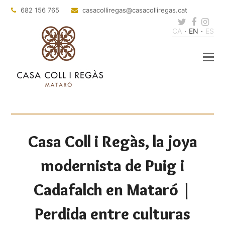
682 156 765
casacolliregas
@casacolliregas.cat
Twitter
Faceb
Ins
CA
EN
ES
Casa Coll i Regàs, la joya
modernista de Puig i
Cadafalch en Mataró |
Perdida entre culturas