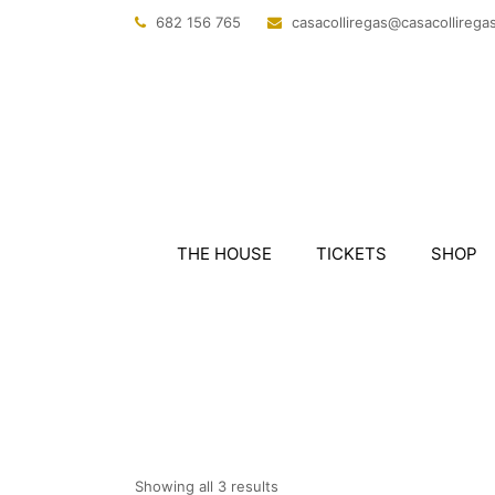
682 156 765
@sagerillocasac
tac.sagerillo
THE HOUSE
TICKETS
SHOP
Showing all 3 results