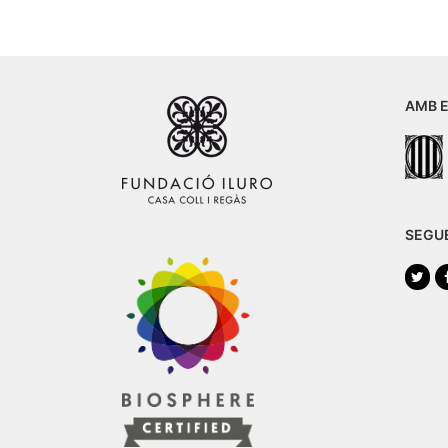
AMB E
SEGU
Twi