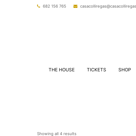
682 156 765
@sagerillocasac
tac.sagerillo
THE HOUSE
TICKETS
SHOP
Showing all 4 results