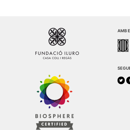
AMB E
SEGU
Twi