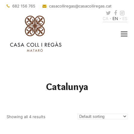
682 156 765
casacolliregas
@casacolliregas.cat
Twitter
Faceb
Ins
CA
EN
ES
Catalunya
Showing all 4 results