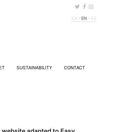
Twitter
Facebook
Instagram
CA
EN
ES
ET
SUSTAINABILITY
CONTACT
 website adapted to Easy