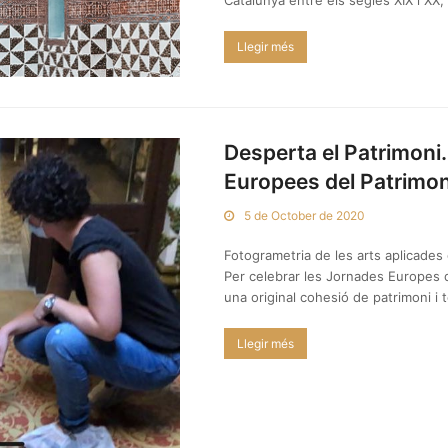
Catalunya entre els segles XIX i XX,
Llegir més
Desperta el Patrimoni.
Europees del Patrimo
5 de October de 2020
Fotogrametria de les arts aplicades 
Per celebrar les Jornades Europes d
una original cohesió de patrimoni i
Llegir més