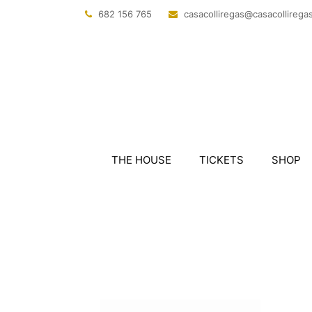
682 156 765
@sagerillocasac
tac.sagerillo
THE HOUSE
TICKETS
SHOP