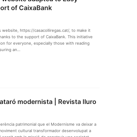
ort of CaixaBank
website, https://casacolliregas.cat/, to make it
anks to the support of CaixaBank. This initiative
tion for everyone, especially those with reading
nsuring an…
Mataró modernista | Revista Iluro
herència patrimonial que el Modernisme va deixar a
moviment cultural transformador desenvolupat a