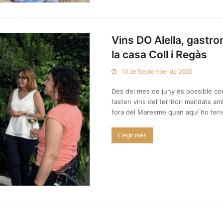
Vins DO Alella, gastr
la casa Coll i Regàs
10 de September de 2020
Des del mes de juny és possible co
tasten vins del territori maridats 
fora del Maresme quan aquí ho tens 
Llegir més