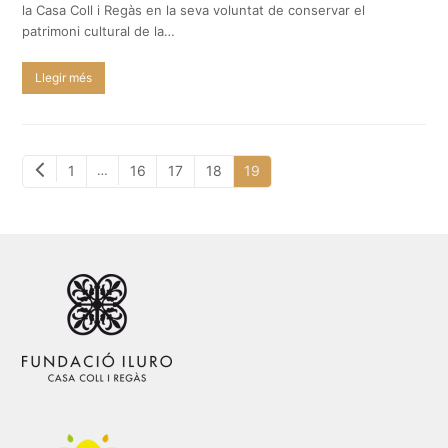
la Casa Coll i Regàs en la seva voluntat de conservar el
patrimoni cultural de la…
Llegir més
Previous
Page
Page
Page
Page
Page
…
1
16
17
18
19