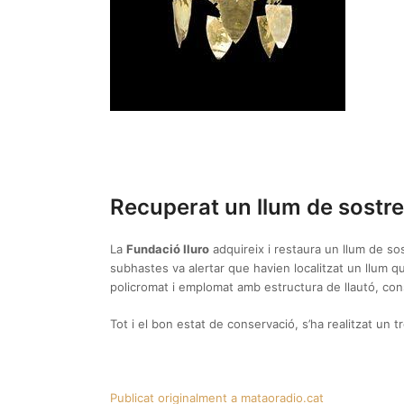
Recuperat un llum de sostre 
La
Fundació Iluro
adquireix i restaura un llum de sos
subhastes va alertar que havien localitzat un llum q
policromat i emplomat amb estructura de llautó, cons
Tot i el bon estat de conservació, s’ha realitzat un t
Publicat originalment a mataoradio.cat