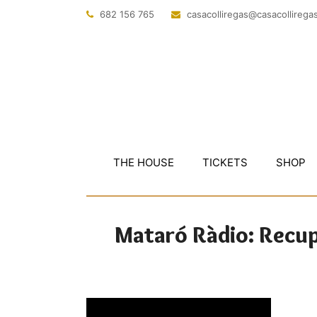
682 156 765
@sagerillocasac
tac.sagerillo
THE HOUSE
TICKETS
SHOP
Mataró Ràdio: Recupe