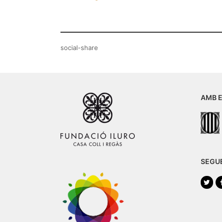
social-share
AMB E
SEGU
Twi