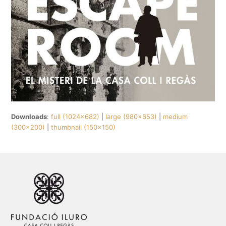
Downloads
:
full (1024x682)
|
large (980x653)
|
medium
(300x200)
|
thumbnail (150x150)