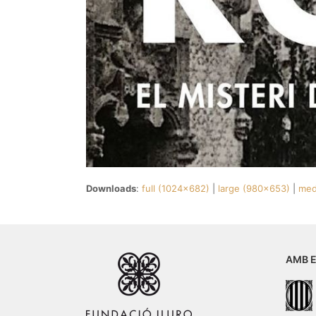
Downloads
:
full (1024x682)
|
large (980x653)
|
med
AMB E