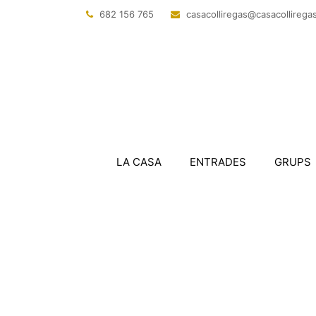
682 156 765
@sagerillocasac
tac.sagerillo
LA CASA
ENTRADES
GRUPS