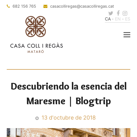
682 156 765
casacolliregas
@casacolliregas.cat
Twitter
Faceb
Ins
CA
EN
ES
Descubriendo la esencia del
Maresme | Blogtrip
13 d'octubre de 2018