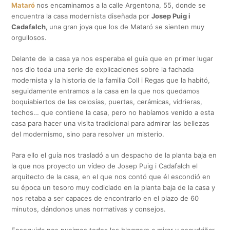
Mataró
nos encaminamos a la calle Argentona, 55, donde se
encuentra la casa modernista diseñada por
Josep Puig i
Cadafalch,
una gran joya que los de Mataró se sienten muy
orgullosos.
Delante de la casa ya nos esperaba el guía que en primer lugar
nos dio toda una serie de explicaciones sobre la fachada
modernista y la historia de la familia Coll i Regas que la habitó,
seguidamente entramos a la casa en la que nos quedamos
boquiabiertos de las celosías, puertas, cerámicas, vidrieras,
techos… que contiene la casa, pero no habíamos venido a esta
casa para hacer una visita tradicional para admirar las bellezas
del modernismo, sino para resolver un misterio.
Para ello el guía nos trasladó a un despacho de la planta baja en
la que nos proyecto un vídeo de Josep Puig i Cadafalch el
arquitecto de la casa, en el que nos contó que él escondió en
su época un tesoro muy codiciado en la planta baja de la casa y
nos retaba a ser capaces de encontrarlo en el plazo de 60
minutos, dándonos unas normativas y consejos.
Enseguida nos pusimos todos los bloggers a mirar y escudriñar