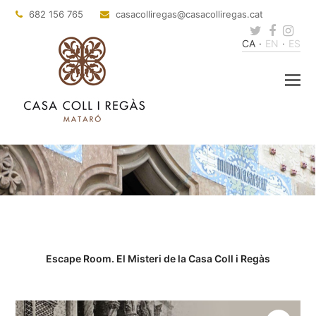
682 156 765
casacolliregas
@casacolliregas.cat
Twitter
Faceb
Ins
CA
EN
ES
Escape Room. El Misteri de la Casa Coll i Regàs