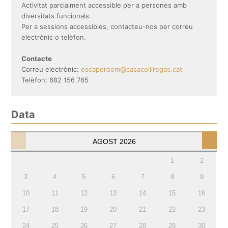
Activitat parcialment accessible per a persones amb
diversitats funcionals.
Per a sessions accessibles, contacteu-nos per correu
electrònic o telèfon.
Contacte
Correu electrònic:
escaperoom@casacolliregas.cat
Telèfon: 682 156 765
Data
AGOST
2026
1
2
3
4
5
6
7
8
9
10
11
12
13
14
15
16
17
18
19
20
21
22
23
24
25
26
27
28
29
30