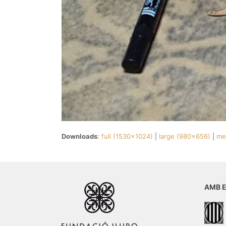
Downloads
:
full (1530x1024)
|
large (980x656)
|
me
AMB E