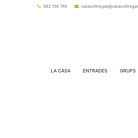
682 156 765
@sagerillocasac
tac.sagerillo
LA CASA
ENTRADES
GRUPS