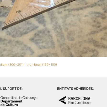
dium (300x201)
|
thumbnail (150x150)
L SUPORT DE:
ENTITATS ADHERIDES: