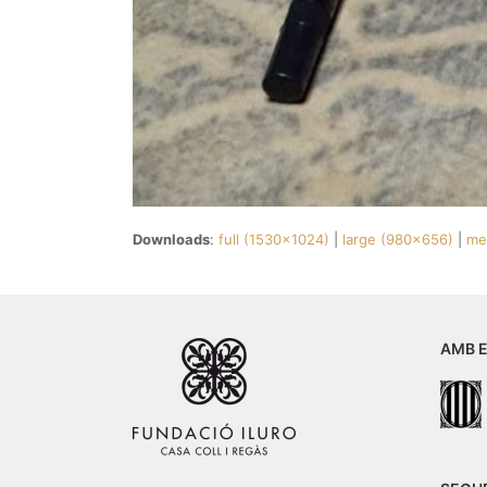
Downloads
:
full (1530x1024)
|
large (980x656)
|
me
AMB E