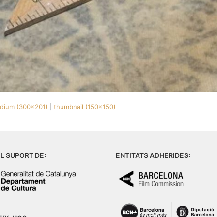
dium (300x201)
|
thumbnail (150x150)
L SUPORT DE:
ENTITATS ADHERIDES: