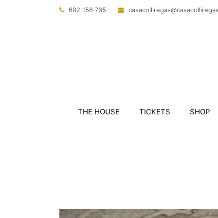
682 156 765
@sagerillocasac
tac.sagerillo
THE HOUSE
TICKETS
SHOP