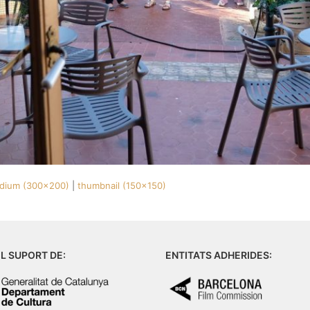
dium (300x200)
|
thumbnail (150x150)
L SUPORT DE:
ENTITATS ADHERIDES: