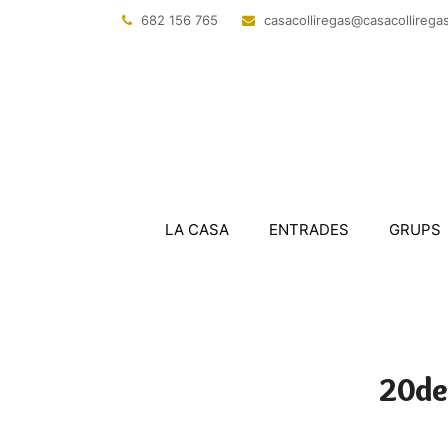
682 156 765
@sagerillocasac
tac.sagerillo
LA CASA
ENTRADES
GRUPS
20de