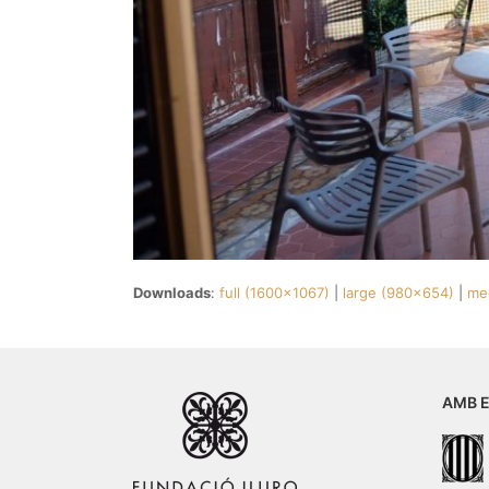
Downloads
:
full (1600x1067)
|
large (980x654)
|
me
AMB E