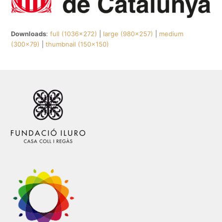
Downloads
:
full (1036x272)
|
large (980x257)
|
medium
(300x79)
|
thumbnail (150x150)