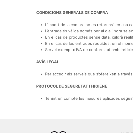
CONDICIONS GENERALS DE COMPRA
L’import de la compra no es retornarà en cap ca
L’entrada és vàlida només per al dia i hora sele
En el cas de productes sense data, caldrà realit
En el cas de les entrades reduïdes, en el momen
Servei exempt d’IVA de conformitat amb l’article 
AVÍS LEGAL
Per accedir als serveis que s’ofereixen a travé
PROTOCOL DE SEGURETAT I HIGIENE
Tenint en compte les mesures aplicades seguint l