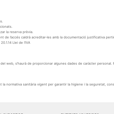
s.
ccionats.
zar la reserva prèvia.
t de l’accés caldrà acreditar-les amb la documentació justificativa perti
20.1.14 Llei de l’IVA
s del web, s’haurà de proporcionar algunes dades de caràcter personal. P
a normativa sanitària vigent per garantir la higiene i la seguretat, con