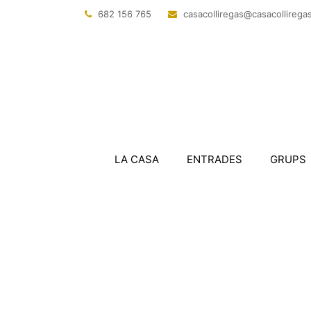
682 156 765
@sagerillocasac
tac.sagerillo
LA CASA
ENTRADES
GRUPS