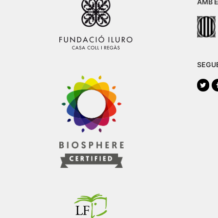
AMB E
SEGU
Twi