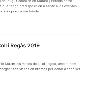
a de Puig i Cadafalch en Mataró | Perdida entre
s que tengo predisposición a asistir a los eventos
ggers es porque me brinda…
Coll i Regàs 2019
2019 Durant els mesos de juliol i agost, amb el nom
, s’organitzen visites en idiomes per donar a conèixer