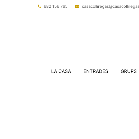
682 156 765
@sagerillocasac
tac.sagerillo
LA CASA
ENTRADES
GRUPS