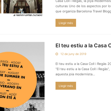
Casa Coll i Regàs, la joya modernist
culturas Uno de los aspectos por lo
que organiza Barcelona Travel Blo
Llegir més
El teu estiu a la Casa 
12 de juny de 2019
El teu estiu a la Casa Coll i Regàs 
“El teu estiu a la Casa Coll i Regàs”
aquesta joia modernista…
Llegir més