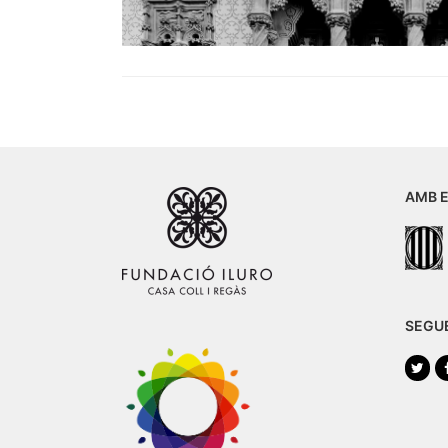
AMB E
SEGU
Twi