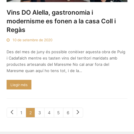
Vins DO Alella, gastronomia i
modernisme es fonen a la casa Coll i
Regàs
10 de setembre de 2020
Des del mes de juny és possible conèixer aquesta obra de Puig
i Cadafalch mentre es tasten vins del territori maridats amb
productes artesanals del Maresme No cal anar fora del
Maresme quan aquí ho tens tot, i de la…
Llegir més
Anterior
Next
Page
Page
Page
Page
Page
Page
1
2
3
4
5
6